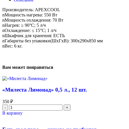
Производитель: APEXCOOL
nМощность нагрева: 550 Вт
nМощность охлаждения: 70 Вт
nНагрев: ≥ 90°С; 5 л/ч
nОхлаждение: ≤ 15°С; 1 л/ч
nШкафчик для хранения: ЕСТЬ
nГабариты без упаковки(ШxГxВ): 300х290х850 мм
nВес: 6 кг.
Вам может понравиться
«Милеста Лимонад» 0,5 л., 12 шт.
350
₽
В корзину