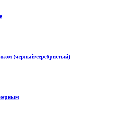
е
ком (черный/серебристый)
 черным